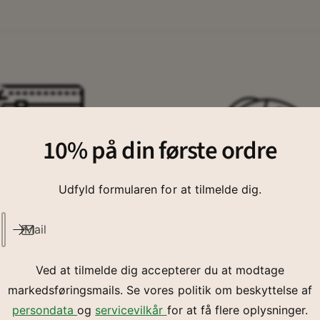
10% på din første ordre
Udfyld formularen for at tilmelde dig.
skhed i hver pose
Rig på omega-3
Mail
es i en genlukkelig
Støtter hud, pels og gener
ge, som bevarer smag
sundhed – uden tilsætninge
Ved at tilmelde dig accepterer du at modtage
stens, så godbidderne
markedsføringsmails. Se vores politik om beskyttelse af
 sig lækre længere.
persondata
og
servicevilkår
for at få flere oplysninger.